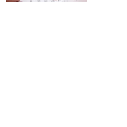
16 de jun. de 2023
∙
2
min
Divórcio: 6 Coisas
Cruciais que Toda
Mulher Deve Saber!
O divórcio é um
momento desafiador na
vida de qualquer
pessoa, e as mulheres
podem enfrentar
desafios únicos nesse
processo. É essencial
est
207
0
2