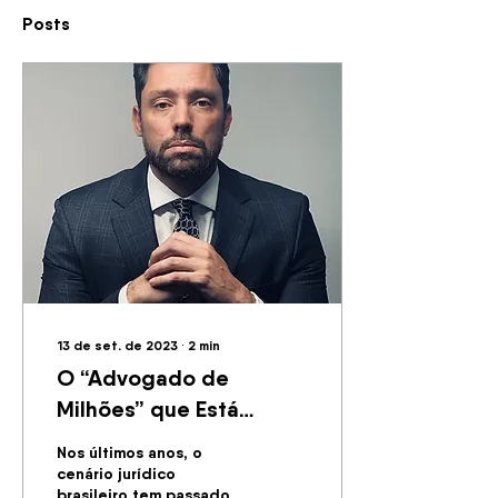
Posts
13 de set. de 2023
∙
2
min
O “Advogado de
Milhões” que Está
Mudando a Visão do
Nos últimos anos, o
Judiciário Brasileiro
cenário jurídico
brasileiro tem passado