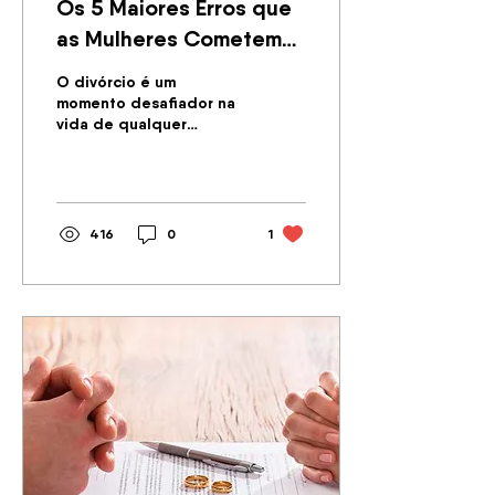
Os 5 Maiores Erros que
as Mulheres Cometem
Durante o Divórcio e
O divórcio é um
Como Evitá-los
momento desafiador na
vida de qualquer
pessoa, e as mulheres
podem cometer erros
que podem afetar
negativamente o
processo.
416
0
1