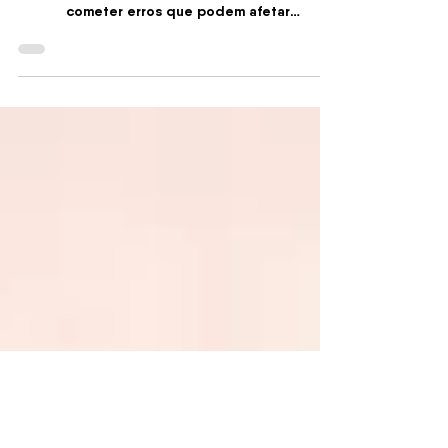
Como Evitá-los
O divórcio é um momento desafiador na vida
de qualquer pessoa, e as mulheres podem
cometer erros que podem afetar
negativamente o processo.