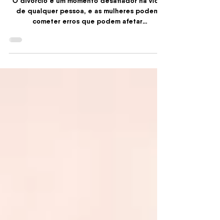
Durante o Divórcio e
Como Evitá-los
O divórcio é um momento desafiador na vida
de qualquer pessoa, e as mulheres podem
cometer erros que podem afetar
negativamente o processo.