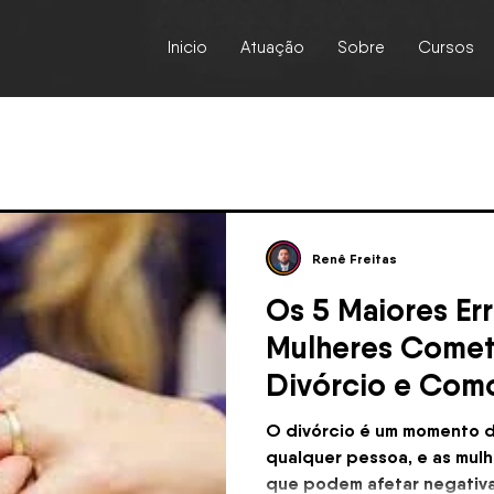
Inicio
Atuação
Sobre
Cursos
Renê Freitas
Os 5 Maiores Er
Mulheres Comet
Divórcio e Como
O divórcio é um momento d
qualquer pessoa, e as mul
que podem afetar negativ